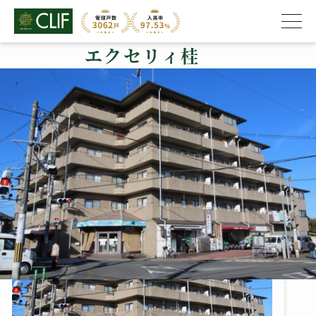
エクセリィ桂
株式会社クライフ
>
管理物件の紹介
>
西京区
>
エクセリィ桂
エクセリィ桂