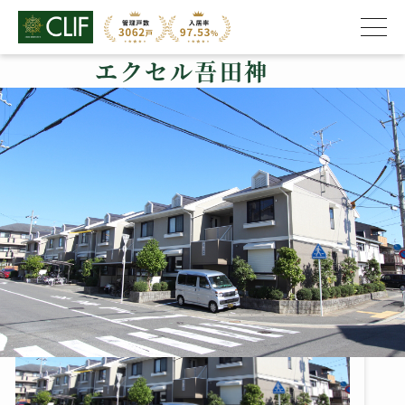
エクセル吾田神
株式会社クライフ
>
管理物件の紹介
>
西京区
>
エクセル吾田神
エクセル吾田神