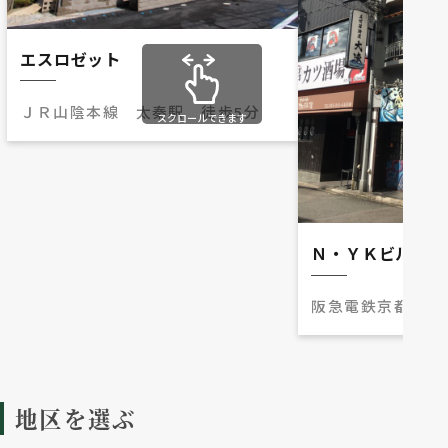
エスロゼット
ＪＲ山陰本線 太秦駅 徒歩5分
スクロールできます
Ｎ・ＹＫビル
阪急電鉄京都本線
分
地区を選ぶ