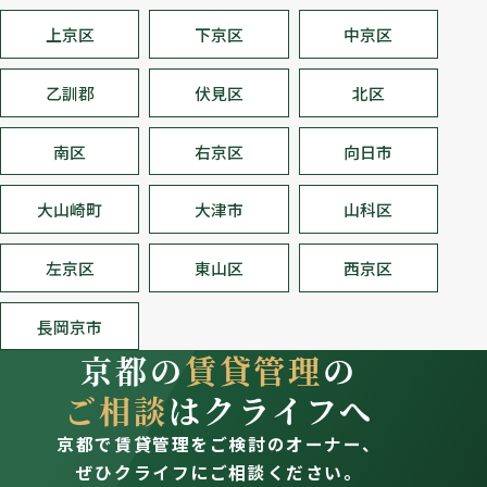
上京区
下京区
中京区
乙訓郡
伏見区
北区
南区
右京区
向日市
大山崎町
大津市
山科区
左京区
東山区
西京区
長岡京市
京都の
賃貸管理
の
ご相談
はクライフへ
京都で賃貸管理をご検討のオーナー、
ぜひクライフにご相談ください。