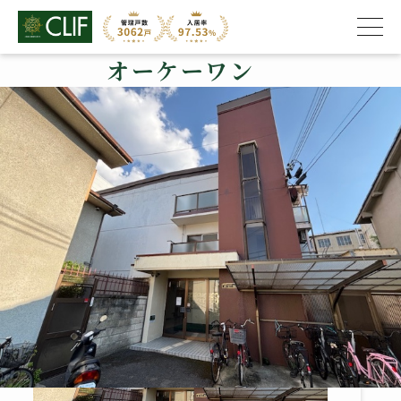
オーケーワン
株式会社クライフ
>
管理物件の紹介
>
右京区
>
オーケーワン
オーケーワン