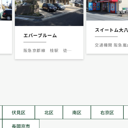
スイートム大
エバーブルーム
歩
交通機関 阪急嵐
阪急京都線 桂駅 徒歩
桂駅 徒歩5分
11分
伏見区
北区
南区
右京区
長岡京市