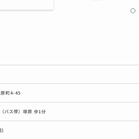
町4-45
分（バス停）塚原 歩1分
造)