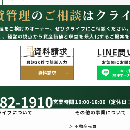
貸管理
の
ご相談
はクラ
CON
理をご検討のオーナー、
ぜひクライフにご相談ください
く、経営の視点から資産価値と収益を最大化するご提案を
資料請求
LINE
最短30秒で簡単入力
お気軽にお問
LINE
資料請求
(物件オーナ
82-1910
営業時間 10:00-18:00（定休日
ライフについて
その他の事業について
＞ 不動産売買