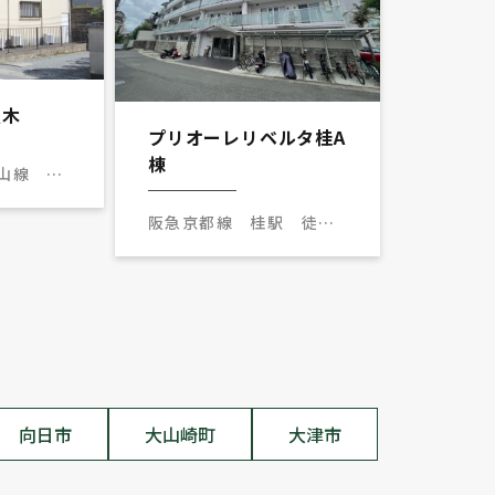
八木
プリオーレリベルタ桂A
棟
山線 上
阪急京都線 桂駅 徒歩
11分
向日市
大山崎町
大津市