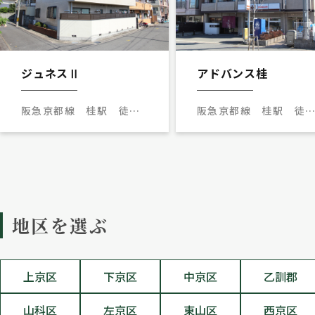
ジュネスⅡ
アドバンス桂
阪急京都線 桂駅 徒歩8
阪急京都線 桂駅 徒
分
14分
地区を選ぶ
上京区
下京区
中京区
乙訓郡
山科区
左京区
東山区
西京区