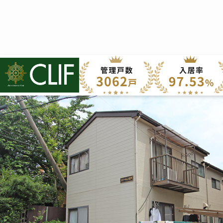
株式会社クライフ
>
管理物件の紹介
>
西京区
>
スイートム塚原
スイートム塚原