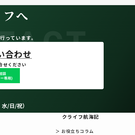
イフへ
TACT
。
行っています。
問い合わせ
合せください
で相談
ー専用)
：水/日/祝）
クライフ航海記
＞ お役立ちコラム