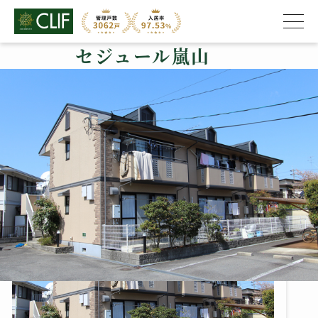
セジュール嵐山
株式会社クライフ
>
管理物件の紹介
>
西京区
>
セジュール嵐山
セジュール嵐山