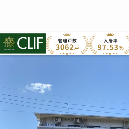
チ
株式会社クライフ
>
管理物件の紹介
>
西京区
>
チコーベルメゾン桂
チコーベルメゾン桂