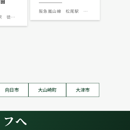
徳田
阪急嵐山線 松尾駅 徒
駅 徒歩
歩5分
向日市
大山崎町
大津市
イフへ