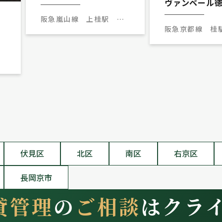
ヴァンベール
阪急嵐山線 上桂駅 徒
阪急京都線 桂
歩12分
15分
8
伏見区
北区
南区
右京区
長岡京市
貸管理
の
ご相談
はクラ