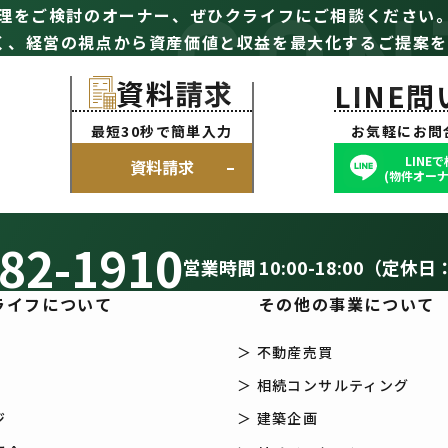
CON
理をご検討のオーナー、
ぜひクライフにご相談ください
く、経営の視点から資産価値と収益を最大化するご提案を
資料請求
LINE
最短30秒で簡単入力
お気軽にお問
LINE
資料請求
(物件オーナ
82-1910
営業時間 10:00-18:00（定休日
ライフについて
その他の事業について
＞ 不動産売買
＞ 相続コンサルティング
ジ
＞ 建築企画