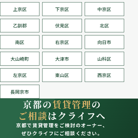
上京区
下京区
中京区
乙訓郡
伏見区
北区
南区
右京区
向日市
大山崎町
大津市
山科区
左京区
東山区
西京区
長岡京市
京都の
賃貸管理
の
ご相談
はクライフへ
京都で賃貸管理をご検討のオーナー、
ぜひクライフにご相談ください。