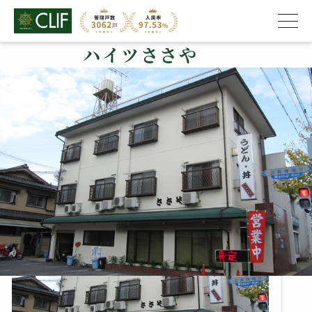
ハイツささや
株式会社クライフ
>
管理物件の紹介
>
右京区
>
ハイツささや
ハイツささや