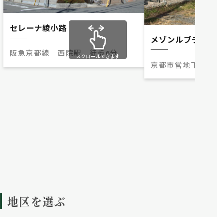
セレーナ綾小路
メゾンルブラン
阪急京都線 西院駅 徒歩6分
スクロールできます
京都市営地下鉄東
川 徒歩5分
地区を選ぶ