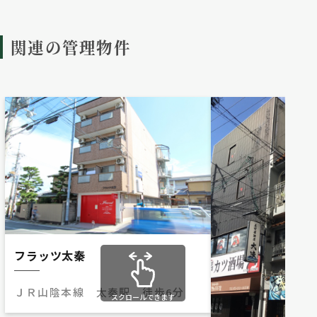
関連の管理物件
フラッツ太秦
ＪＲ山陰本線 太秦駅 徒歩6分
スクロールできます