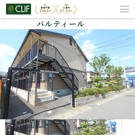
パルティール
株式会社クライフ
>
管理物件の紹介
>
右京区
>
パルティール
パルティール