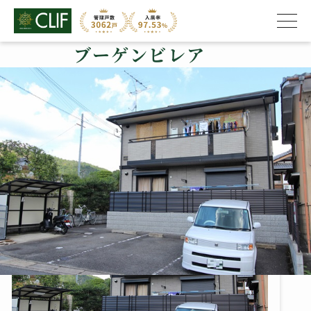
ブーゲンビレア
株式会社クライフ
>
管理物件の紹介
>
北区
>
ブーゲンビレア
ブーゲンビレア