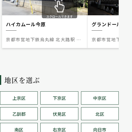
スクロールできます
ハイカムール今原
グランドールワタ
京都市営地下鉄烏丸線 北大路駅 バ
京都市営地下鉄烏
ス22分(バス停)西賀茂車庫 歩6分
バス10分（バス停
分
地区を選ぶ
上京区
下京区
中京区
乙訓郡
伏見区
北区
南区
右京区
向日市