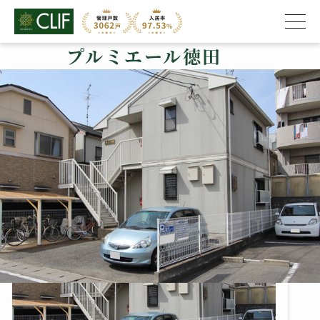
プルミエール徳田
株式会社クライフ
>
管理物件の紹介
>
西京区
>
プルミエール徳田
プルミエール徳田