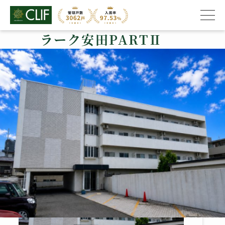
ラーク安田PARTⅡ
株式会社クライフ
>
管理物件の紹介
>
南区
>
ラーク安田PARTⅡ
ラーク安田PARTⅡ