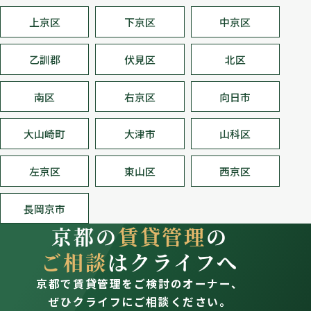
上京区
下京区
中京区
乙訓郡
伏見区
北区
南区
右京区
向日市
大山崎町
大津市
山科区
左京区
東山区
西京区
長岡京市
京都の
賃貸管理
の
ご相談
はクライフへ
京都で賃貸管理をご検討のオーナー、
ぜひクライフにご相談ください。