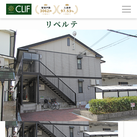
リベルテ
株式会社クライフ
>
管理物件の紹介
>
右京区
>
リベルテ
リベルテ