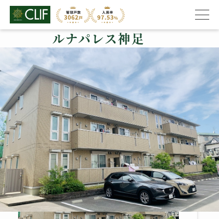
ルナパレス神足
株式会社クライフ
>
管理物件の紹介
>
長岡京市
>
ルナパレス神足
ルナパレス神足