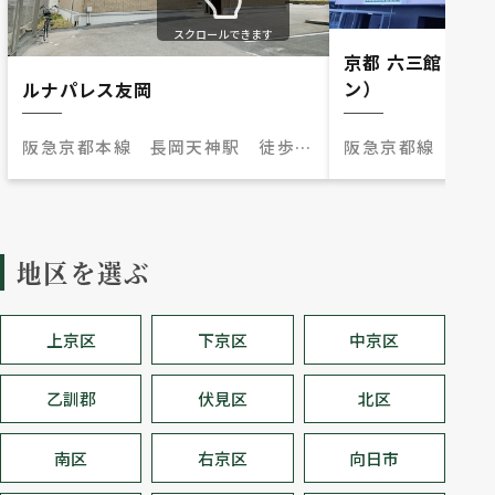
スクロールできます
京都 六三館（キ
ン）
ルナパレス友岡
阪急京都線 西山
阪急京都本線 長岡天神駅 徒歩
分
10分
地区を選ぶ
上京区
下京区
中京区
乙訓郡
伏見区
北区
南区
右京区
向日市