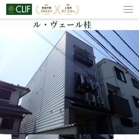
ル・ヴェール桂
株式会社クライフ
>
管理物件の紹介
>
西京区
>
ル・ヴェール桂
ル・ヴェール桂