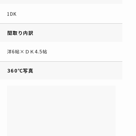
1DK
間取り内訳
洋6帖×ＤＫ4.5帖
360℃写真