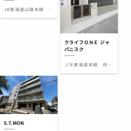
JR東海道山陽本線 西
大路駅 徒歩16分
クライフＯＮＥ ジャ
パニスク
ＪＲ東海道本線 向日
町駅 徒歩22分
S.T.MON