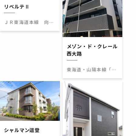
リベルテⅡ
ＪＲ東海道本線 向日
町駅 徒歩23分
メゾン・ド・クレール
西大路
東海道・山陽本線「西
大路」駅 徒歩6分
シャルマン這登