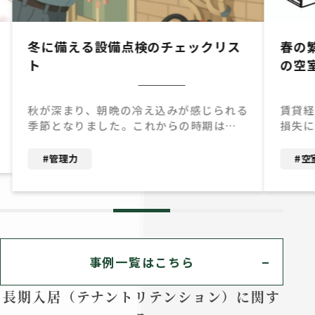
冬に備える設備点検のチェックリス
春の繁
ト
の空室
秋が深まり、朝晩の冷え込みが感じられる
賃貸経営
季節となりました。これからの時期は、
損失につ
冬に向けて設備の点検を行う大切なタイ
物件でも
ミングです。 寒さが本格化する前に準備
入居者の
#管理力
#空室
を整えることで、給湯器の故障や水道管の
の繁忙期
凍結、結露、換気不良といった冬季特有
一年で最
のトラブルを未然に防ぐことができます。
タイミン
入居者様にとって安心で快適な暮らしを
となりま
提供するためには、こうした事前対応が
い4つの空
欠かせません。 特に給湯器の不具合は冬
ゲットを明確に
事例一覧はこちら
場に集中しやすく、修理依頼が重なると
「誰に住
対応までに時間を要するケースもありま
せること
長期入居（テナントリテンション）に関す
す。また、排水溝や雨樋の詰まり、結露に
ー・高齢
よるカビの発生なども入居者様からのお
に合わせ