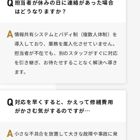
Q
担当者が休みの日に連絡があった場合
軽にご相談ください。
費用を抑
やすく、
はどうなりますか？
です。敷
時期の相
を検討しましょう
A
情報共有システムとバディ制（複数人体制）を
ナー様が
導入しており、業務を属人化させていません。
力的にも
そ、管理
担当者が不在でも、別のスタッフがすぐに対応
欠です。 私達は市場の動向をいち早く
を引き継ぎ、お待たせすることなく解決へ導き
ャッチし
日でも早
ます。
す。これ
オーナー
指してま
Q
対応を早くすると、かえって修繕費用
がかさむ気がするのですが…
A
小さな不具合を放置して大きな故障や事故に発