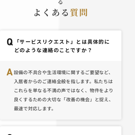
る
問い合わせにつながりやすい項目です。弊
特に近年
よくある
質問
社では、これらの季節性トラブルを防ぐ
おり、受
ため、共用部や設備の点検を順次実施
策として有効です
し、必要に応じて補修や改善のご提案を
直す ネット掲載では写真と説明文が第一
行っております。 点検内容は、照明やド
印象を左
アクローザーの動作確認、給湯器・エア
を撮影し
Q
「サービスリクエスト」とは具体的に
コン室外機の状態確認、排水設備や屋上
ぷり」な
どのような連絡のことですか？
防水のチェックなど多岐にわたります。特
弊社では
に築年数の経過した建物では、設備の劣
設置する
化が進行している場合も多く、早めの対
夫を行っています
A
応が安心です。定期的な点検を行うこと
ム・設備投資を検
設備の不具合や生活環境に関するご要望など、
で、入居者様の満足度向上はもちろん、オ
設備も、
入居者からのご連絡全般を指します。私たちは
ーナー様の資産を守り、将来的な修繕コス
く変わり
これらを単なる不満の声ではなく、物件をより
トの削減にもつながります。 冬の訪れに
クセント
備えた設備管理は、賃貸経営の安定に直
費用対効
良くするための大切な「改善の機会」と捉え、
結する重要な取り組みです。 弊社では今
他、意外
最速で対応します。
後も、オーナー様の大切な資産をお守り
プレート
するため、建物の状況に合わせた最適な
の投資で
管理・点検を実施してまいります。 気に
リフレッ
なる点やご相談がございましたら、お気
つながります。 ④募集