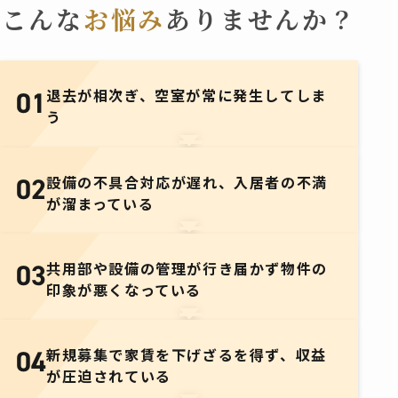
こんな
お悩み
ありませんか？
退去が相次ぎ、
空室が常に発生してしま
01
う
設備の不具合対応が遅れ、
入居者の不満
02
が溜まっている
共用部や設備の管理が行き届かず
物件の
03
印象が悪くなっている
新規募集で家賃を下げざるを得ず、
収益
04
が圧迫されている