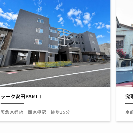
ラーク安田PARTⅠ
究
阪急京都線 西京極駅 徒歩15分
京
京
京