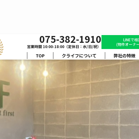
075-382-1910
管理物件の紹介
LINEで
(物件オーナー
営業時間 10:00-18:00（定休日：水/日/祝）
TOP
クライフについて
弊社の特徴
訓郡
伏見区
北区
南区
右
区
左京区
東山区
西京区