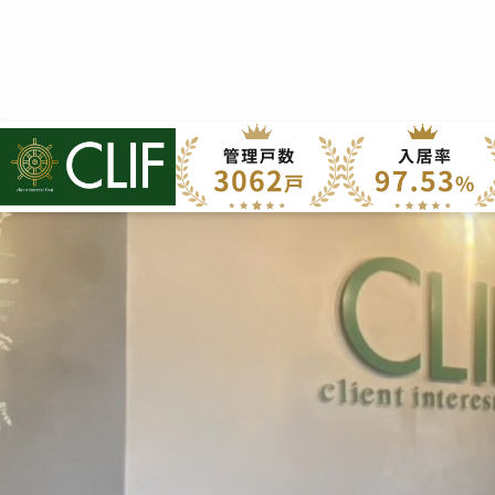
株式会社クライフ
>
管理物件の紹介
上京区
下京区
中京区
乙
大津市
山科