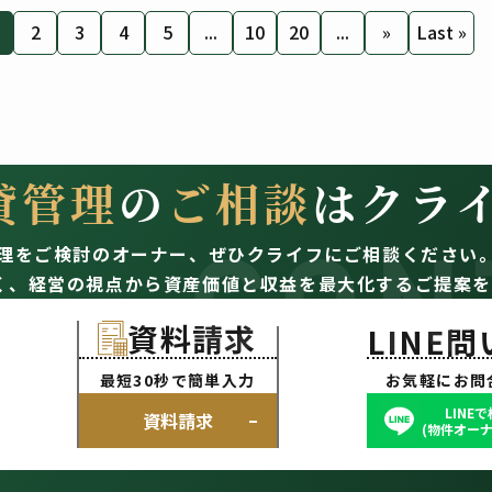
2
3
4
5
...
10
20
...
»
Last »
貸管理
の
ご相談
はクラ
CON
理をご検討のオーナー、
ぜひクライフにご相談ください
く、経営の視点から資産価値と収益を最大化するご提案を
資料請求
LINE
最短30秒で簡単入力
お気軽にお問
LINE
資料請求
(物件オーナ