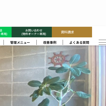
相談
お問い合わせ
資料請求
専用)
(物件オーナー専用)
管理メニュー
改善事例
よくある質問
京区
向日市
大山崎町
長岡京市