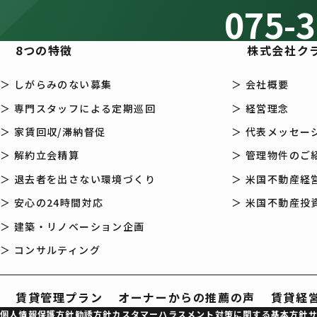
075-3
8つの特徴
株式会社ク
＞ しがらみのない募集
＞ 会社概要
＞ 専門スタッフによる定期巡回
＞ 経営理念
＞ 家賃回収/滞納督促
＞ 代表メッセー
＞ 解約立会精算
＞ 管理物件のご
＞ 退去者を出さない環境づくり
＞ 米国不動産経営
＞ 安心の24時間対応
＞ 米国不動産投資
＞ 建築・リノベーション企画
＞ コンサルティング
賃貸管理プラン
オーナーからの推薦の声
賃貸経
個人情報保護方針
勧誘方針
カスタマーハラスメント対策に関する基本方針