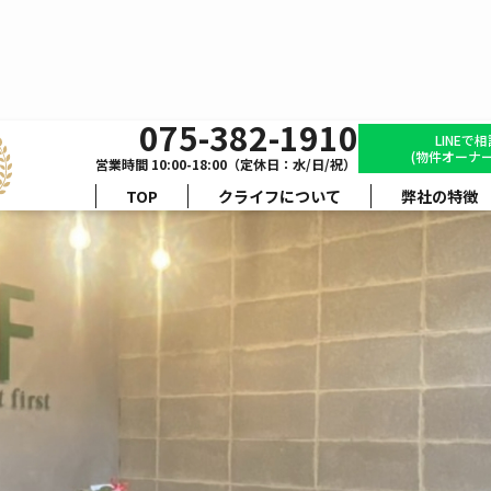
075-382-1910
経営理念
LINEで
(物件オーナー
営業時間 10:00-18:00（定休日：水/日/祝）
TOP
クライフについて
弊社の特徴
可能性
最大化
ひとの
する
を