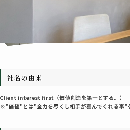
社名の由来
Client interest first（価値創造を第一とする。）
※"価値"とは"全力を尽くし相手が喜んでくれる事"