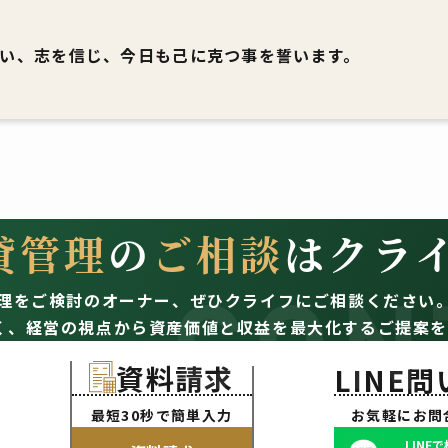
い、志を信じ、今日も己に克つ事を誓います。
貸管理
の
ご相談
はクラ
CON
理をご検討のオーナー、
ぜひクライフにご相談ください
く、経営の視点から資産価値と収益を最大化するご提案を
資料請求
LINE
最短30秒で簡単入力
お気軽にお問
LINE