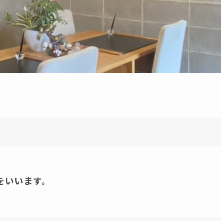
永続的
貢
目的とし社会に
に
※"ひと"とは、"お客様、社員とその家族、関係者、地
をいいます。