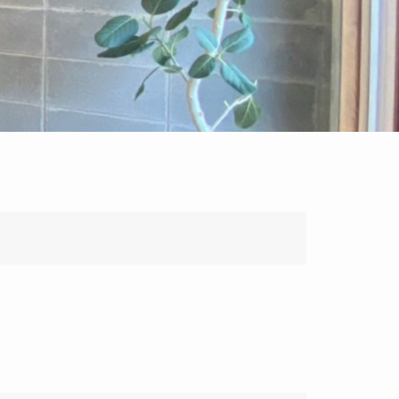
献
します。
域社会"をいいます。