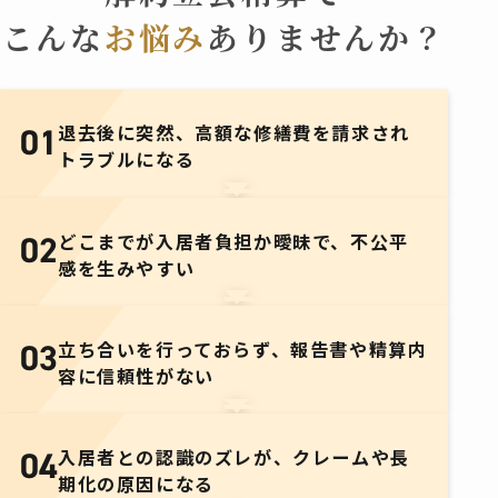
こんな
お悩み
ありませんか？
退去後に突然、
高額な修繕費を請求され
01
トラブルになる
どこまでが入居者負担か曖昧で、
不公平
02
感を生みやすい
立ち合いを行っておらず、
報告書や精算内
03
容に信頼性がない
入居者との認識のズレが、
クレームや長
04
期化の原因になる