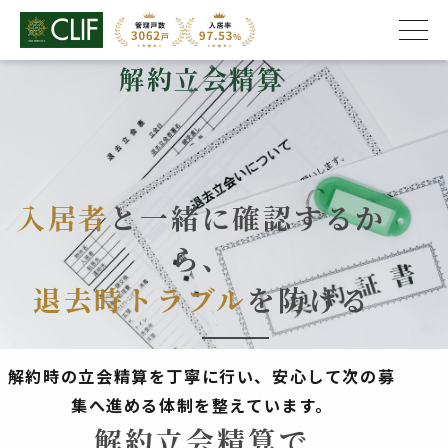
解約立会精算
株式会社クライフ
>
解約立会精算
入居者
と一緒に確認するか
ら、
退去時トラブル
を防げる
解約時の立会精算を丁寧に行い、安心して次の募
集へ進める体制を整えています。
解約立会精算で