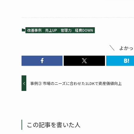
改善事例
売上UP
管理力
経費DOWN
よかっ
事例③ 市場のニーズに合わせた1LDKで資産価値向上
この記事を書いた人