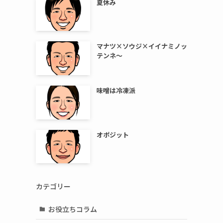
夏休み
マナツ×ソウジ×イイナミノッ
テンネ～
味噌は冷凍派
オポジット
カテゴリー
お役立ちコラム