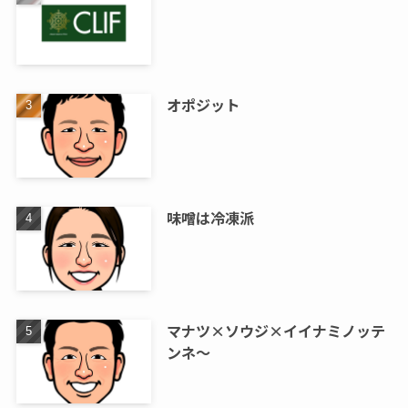
オポジット
味噌は冷凍派
マナツ×ソウジ×イイナミノッテ
ンネ～