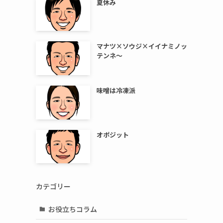
夏休み
マナツ×ソウジ×イイナミノッ
テンネ～
味噌は冷凍派
オポジット
カテゴリー
お役立ちコラム