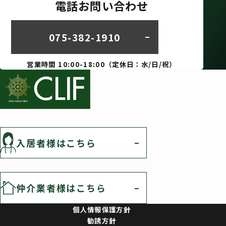
損害保険の及び共済の媒介、代理業務のため。
電話お問い合わせ
お客様にとって有用と思われる当社提携先の商品・サービス
等の紹介、またアンケート等の発送のため。
075-382-1910
上記1～5の利用目的の達成に必要な範囲で、第三者へ提供す
るため。
営業時間 10:00-18:00（定休日：水/日/祝）
個人情報の利用目的第三者提供
当社はお客様の個人情報を次の場合以外は第三者に提
供を致しません。
お客様の同意がある場合。
法令等に基づき、国や地方公共団体等からの要請で協力する
入居者様はこちら
必要がある場合で、お客様に同意を得る事により支障を及ぼ
す場合。
個人情報の利用する目的に該当する事柄を達成するために必
要な範囲内において、業務を外部へ委託する場合。
仲介業者様はこちら
人の生命、身体または財産等を保護するために緊急性かつ差
し迫った危機がある場合、お客様に同意を得る事により支障
個人情報保護方針
を及ぼす場合やお客様に同意を得る事が困難な場合。
勧誘方針