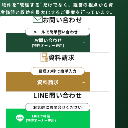
当社は、賃貸物件の入居希望者様、入居者様、連帯保
物件を“管理する”だけでなく、経営の視点から資
証人様、契約者のご家族様、同居人様、売買物件の申
産価値と収益を最大化するご提案を行っています。
込者様、購入者様、管理やサブリースもしくは媒介の
お問い合わせ
委託を受けた不動産の所有者その他権利者様（以下、
『お客様』といいます）の個人情報を有しています。
メールで簡単問い合わせ！
お問い合わせ
(物件オーナー専用)
個人情報の利用目的
資料請求
お客様の個人情報は、以下の目的のために利用しま
す。
不動産の仲介、売買、賃貸、管理、建設請負等の取引に関す
最短30秒で簡単入力
る契約の履行及びその他付帯する業務のため。
資料請求
物件のご紹介、お申込の結果等の連絡、信販会社・保証会社
へ与信調査、賃貸借契約、連帯保証契約、賃料等の集金、管
LINE問い合わせ
理委託契約・サブリース原契約・媒介契約の締結、履行及び
契約管理・契約後の管理・アフターサービス等の実施のた
お気軽にお問合せください
め。
賃貸物件の募集、契約申込から解約清算及び入居中の管理等
LINEで相談
(物件オーナー専用)
一連の管理業務及びその他付帯する業務のため。