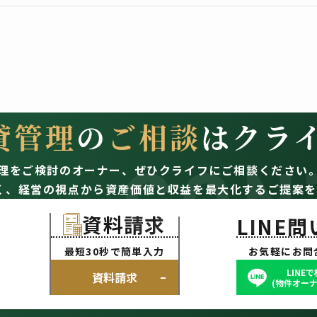
取扱いはいたしません。
開示等する場合は、法令の定める手続きに沿って行います。
、入居者様、連帯保証人様、契約者のご家族様、同居人様、売買物件の申込
委託を受けた不動産の所有者その他権利者様（以下、『お客様』といいます
貸管理
の
ご相談
はクラ
CON
理をご検討のオーナー、
ぜひクライフにご相談ください
のために利用します。
く、経営の視点から資産価値と収益を最大化するご提案を
理、建設請負等の取引に関する契約の履行及びその他付帯する業務のた
の連絡、信販会社・保証会社へ与信調査、賃貸借契約、連帯保証契約、
資料請求
LINE
約・媒介契約の締結、履行及び契約管理・契約後の管理・アフターサー
最短30秒で簡単入力
お気軽にお問
解約清算及び入居中の管理等一連の管理業務及びその他付帯する業務の
理業務のため。
LINE
資料請求
(物件オーナ
当社提携先の商品・サービス等の紹介、またアンケート等の発送のため
必要な範囲で、第三者へ提供するため。