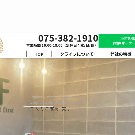
075-382-1910
・部屋の設備の不具
LINEで
(物件オーナー
営業時間 10:00-18:00（定休日：水/日/祝）
TOP
クライフについて
弊社の特徴
Step 01
Step 02
Step 03
ご入力
ご確認
完了
のフォームより、
お気軽にお問い合わせください。
内容は確認後、
3営業日以内に担当者より
ご連絡させてい
個人情報は、ご本人の同意なく
第三者に提供することはございませ