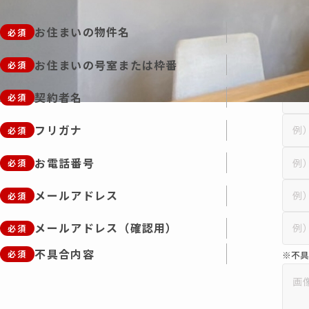
※詳
お住まいの物件名
必須
お住まいの号室または枠番
必須
契約者名
必須
フリガナ
必須
お電話番号
必須
メールアドレス
必須
メールアドレス（確認用）
必須
不具合内容
必須
※不具