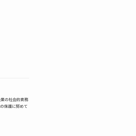
企業の社会的責務
報の保護に努めて
人の同意なく利用