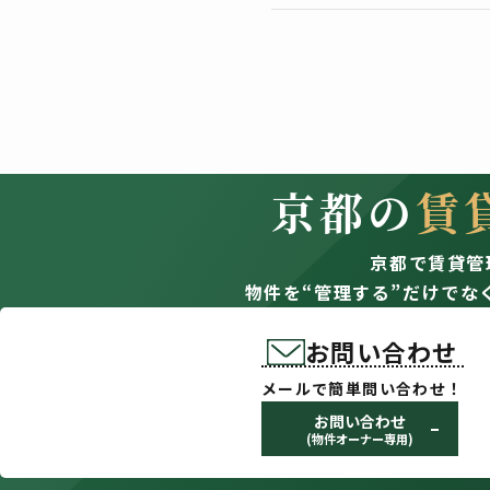
目的の範囲を超えた個人情報のお
また、個人情報を第三者に提供・
取扱う個人情報
当社は、賃貸物件の入居希望者様
管理やサブリースもしくは媒介の
しています。
京都の
賃
個人情報の利用目的
京都で賃貸管
お客様の個人情報は、以下の目的
物件を“管理する”だけでな
不動産の仲介、売買、賃貸、管
物件のご紹介、お申込の結果等
管理委託契約・サブリース原契
お問い合わせ
ため。
メールで簡単問い合わせ！
賃貸物件の募集、契約申込から
損害保険の及び共済の媒介、代
お問い合わせ
(物件オーナー専用)
お客様にとって有用と思われる
上記1～5の利用目的の達成に