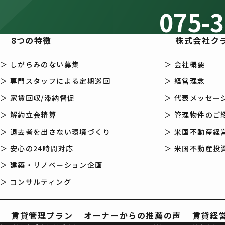
075-3
個人情報の利用目的第三者提供
当社はお客様の個人情報を次の場
8つの特徴
株式会社ク
お客様の同意がある場合。
法令等に基づき、国や地方公共
ぼす場合。
＞ しがらみのない募集
＞ 会社概要
個人情報の利用する目的に該当
＞ 専門スタッフによる定期巡回
＞ 経営理念
人の生命、身体または財産等を
＞ 家賃回収/滞納督促
＞ 代表メッセー
障を及ぼす場合やお客様に同意
＞ 解約立会精算
＞ 管理物件のご
各種法令等の遵守
＞ 退去者を出さない環境づくり
＞ 米国不動産経営
弊社が保有する個人情報に関して
＞ 安心の24時間対応
＞ 米国不動産投資
持、改善してまいります。
当社は、以上の方針について適宜
＞ 建築・リノベーション企画
ージにおいて公表して参ります。
＞ コンサルティング
賃貸管理プラン
オーナーからの推薦の声
賃貸経