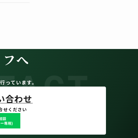
者様、購入者様、
）の個人情報を有
イフへ
TACT
。
行っています。
め。
賃料等の集金、
問い合わせ
ビス等の実施の
合せください
ため。
で相談
ー専用)
。