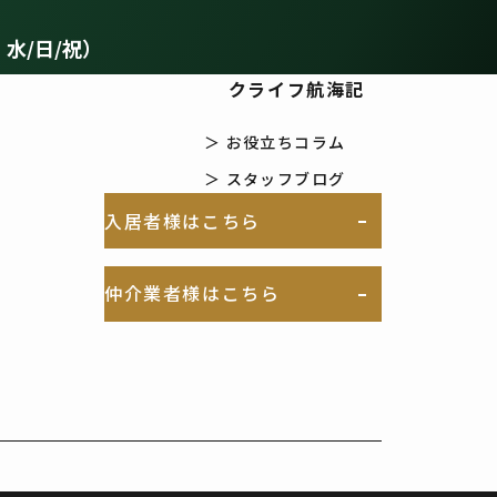
：水/日/祝）
クライフ航海記
により支障を及
＞ お役立ちコラム
る場合。
＞ スタッフブログ
得る事により支
入居者様はこちら
仲介業者様はこちら
保護活動を、維
は、当社ホームペ