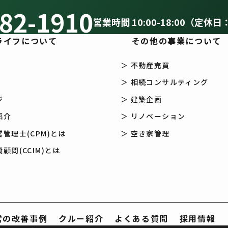
82-1910
営業時間 10:00-18:00（定休日
合以外は第三者に提供を致しません。
ライフについて
その他の事業について
団体等からの要請で協力する必要がある場合で、お客様に同意を得る事
＞ 不動産売買
する事柄を達成するために必要な範囲内において、業務を外部へ委託す
＞ 相続コンサルティング
保護するために緊急性かつ差し迫った危機がある場合、お客様に同意を
ジ
＞ 建築企画
を得る事が困難な場合。
紹介
＞ リノベーション
管理士(CPM)とは
＞ 空き家管理
適用される法令、規範を遵守するとともに、上記各項における取り組み及び
顧問(CCIM)とは
に見直しを行い、改訂することがあります。本方針及びその変更などの情報
営の改善事例
クルー紹介
よくある質問
採用情報