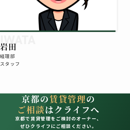
IWATA
岩田
経理部
スタッフ
京都の
賃貸管理
の
ご相談
はクライフへ
京都で賃貸管理をご検討のオーナー、
ぜひクライフにご相談ください。