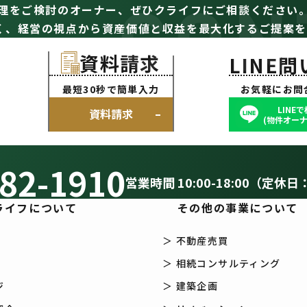
CON
理をご検討のオーナー、
ぜひクライフにご相談ください
く、経営の視点から資産価値と収益を最大化するご提案を
資料請求
LINE
最短30秒で簡単入力
お気軽にお問
LINE
資料請求
(物件オーナ
82-1910
営業時間 10:00-18:00（定休日
ライフについて
その他の事業について
＞ 不動産売買
＞ 相続コンサルティング
ジ
＞ 建築企画