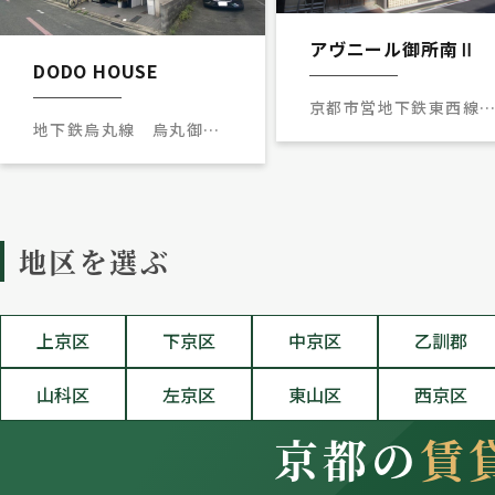
アヴニール御所南Ⅱ
DODO HOUSE
京都市営地下鉄東西
地下鉄烏丸線 烏丸御池
京都市役所前駅 徒歩6
駅 徒歩5分
地区を選ぶ
上京区
下京区
中京区
乙訓郡
山科区
左京区
東山区
西京区
京都の
賃