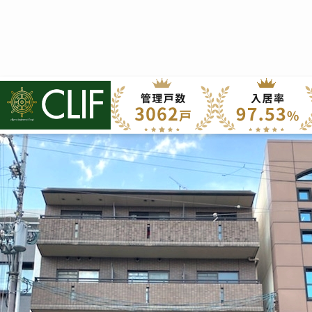
エ
株式会社クライフ
>
管理物件の紹介
>
中京区
>
エフラス京都御所西
エフラス京都御所西