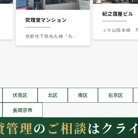
紀之国屋ビル
究理堂マンション
線
ＪＲ山陰本線
京都地下鉄烏丸線「丸太
分
徒歩5分
町駅」徒歩7分
京都地下鉄東西線「二条
城前駅」徒歩12分
京都地下鉄烏丸線「烏丸
御池駅」徒歩13分
伏見区
北区
南区
右京区
長岡京市
貸管理
の
ご相談
はクラ