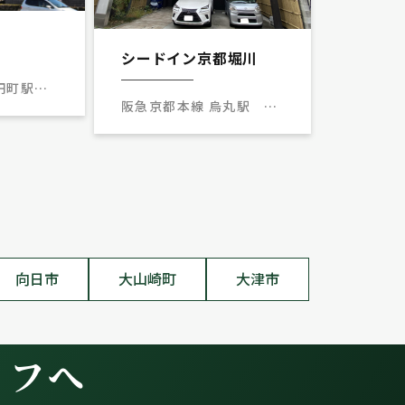
シードイン京都堀川
 円町駅
阪急京都本線 烏丸駅 徒
歩11分
向日市
大山崎町
大津市
イフへ