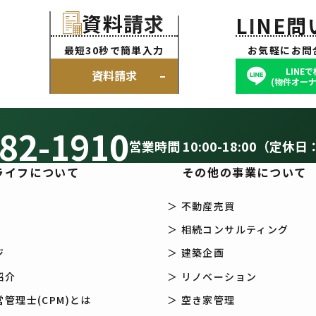
CON
資料請求
LINE
最短30秒で簡単入力
お気軽にお問
LINE
資料請求
(物件オーナ
82-1910
営業時間 10:00-18:00（定休日
ライフについて
その他の事業について
＞ 不動産売買
＞ 相続コンサルティング
ジ
＞ 建築企画
紹介
＞ リノベーション
管理士(CPM)とは
＞ 空き家管理