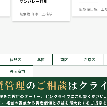
サンバレー桂川
徒
阪急嵐山線 上
阪急嵐山線 上桂駅 徒
歩8分
歩11分
伏見区
北区
南区
右京区
長岡京市
貸管理
の
ご相談
はクラ
理をご検討のオーナー、
ぜひクライフにご相談ください
く、経営の視点から資産価値と収益を最大化するご提案を