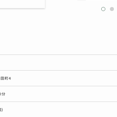
田町4
0分
造)