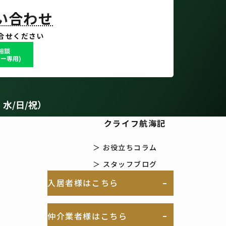
TACT
問い合わせ
合せください
で相談
ー専用)
：水/日/祝）
クライフ航海記
＞ お役立ちコラム
＞ スタッフブログ
入居者様はこちら
仲介業者様はこちら