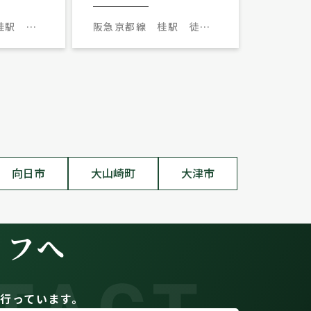
桂駅 徒
阪急京都線 桂駅 徒歩8
分
向日市
大山崎町
大津市
イフへ
。
行っています。