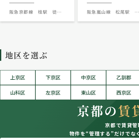
阪急京都線 桂駅 徒歩5
阪急嵐山線 松尾駅 
分
歩10分
地区を選ぶ
上京区
下京区
中京区
乙訓郡
山科区
左京区
東山区
西京区
京都の
賃
京都で賃貸管
物件を“管理する”だけでな