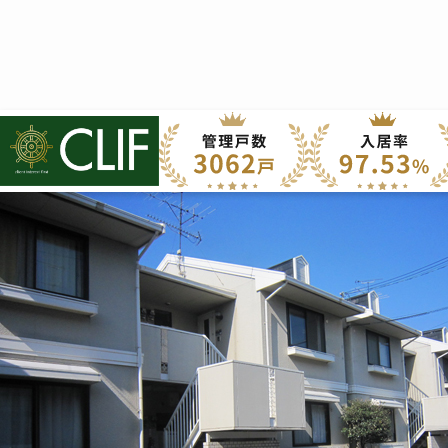
株式会社クライフ
>
管理物件の紹介
>
西京区
>
セジュール辻井
セジュール辻井