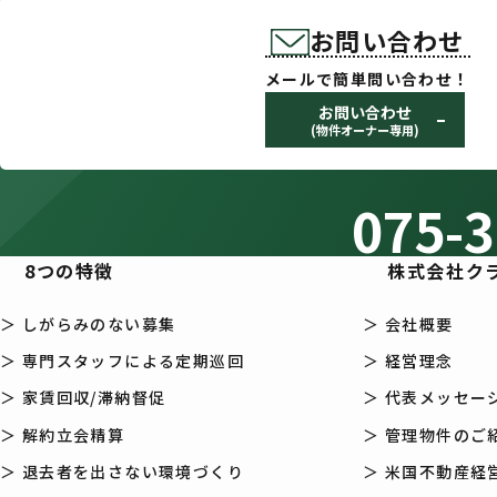
お問い合わせ
メールで簡単問い合わせ！
お問い合わせ
(物件オーナー専用)
075-3
8つの特徴
株式会社ク
＞ しがらみのない募集
＞ 会社概要
＞ 専門スタッフによる定期巡回
＞ 経営理念
＞ 家賃回収/滞納督促
＞ 代表メッセー
＞ 解約立会精算
＞ 管理物件のご
＞ 退去者を出さない環境づくり
＞ 米国不動産経営