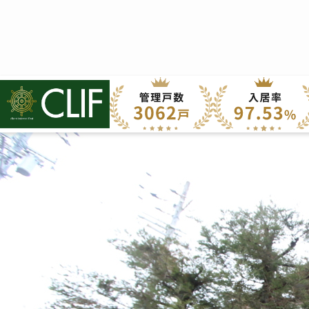
株式会社クライフ
>
管理物件の紹介
>
山科区
>
ハーミテージ安朱
ハーミテージ安朱