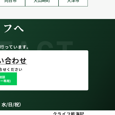
向日市
大山崎町
大津市
イフへ
TACT
。
行っています。
問い合わせ
合せください
で相談
ー専用)
：水/日/祝）
クライフ航海記