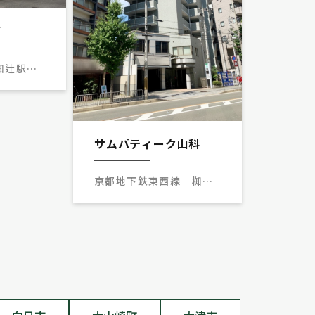
ズ
 椥辻駅
サムパティーク山科
京都地下鉄東西線 椥辻
駅 徒歩３分