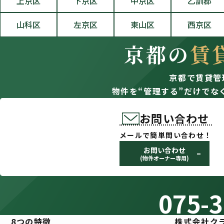
上京区
下京区
中京区
乙訓郡
山科区
左京区
東山区
西京区
京都の
賃
京都で賃貸管
物件を“管理する”だけでな
お問い合わせ
メールで簡単問い合わせ！
お問い合わせ
(物件オーナー専用)
075-3
8つの特徴
株式会社ク