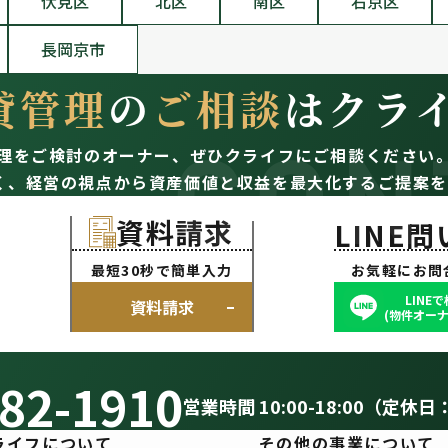
伏見区
北区
南区
右京区
長岡京市
貸管理
の
ご相談
はクラ
CON
理をご検討のオーナー、
ぜひクライフにご相談ください
く、経営の視点から資産価値と収益を最大化するご提案を
資料請求
LINE
最短30秒で簡単入力
お気軽にお問
LINE
資料請求
(物件オーナ
82-1910
営業時間 10:00-18:00（定休日
ライフについて
その他の事業について