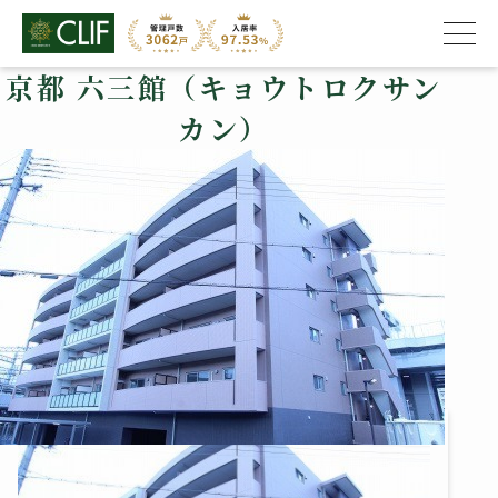
京都 六三館（キョウトロクサン
カン）
株式会社クライフ
>
管理物件の紹介
>
長岡京市
>
京都 六三館（キョウトロ
クサンカン）
京都 六三館（キョウトロクサンカ
ン）