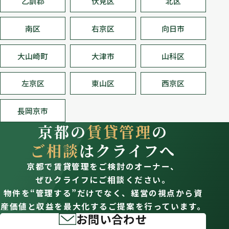
乙訓郡
伏見区
北区
南区
右京区
向日市
大山崎町
大津市
山科区
左京区
東山区
西京区
長岡京市
京都の
賃貸管理
の
ご相談
はクライフへ
京都で賃貸管理をご検討のオーナー、
ぜひクライフにご相談ください。
物件を“管理する”だけでなく、経営の視点から資
産価値と収益を最大化するご提案を行っています。
お問い合わせ