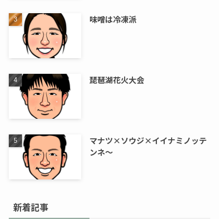
味噌は冷凍派
琵琶湖花火大会
マナツ×ソウジ×イイナミノッテ
ンネ～
新着記事