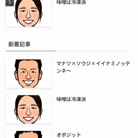
味噌は冷凍派
新着記事
マナツ×ソウジ×イイナミノッテ
ンネ～
味噌は冷凍派
オポジット