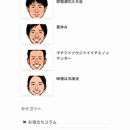
琵琶湖花火大会
夏休み
マナツ×ソウジ×イイナミノッ
テンネ～
味噌は冷凍派
カテゴリー
お役立ちコラム