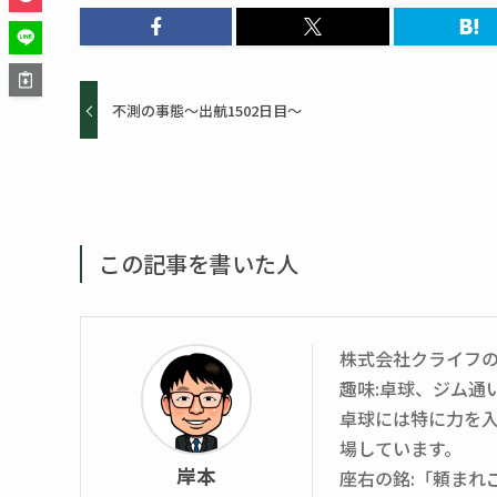
不測の事態～出航1502日目～
この記事を書いた人
株式会社クライフ
趣味:卓球、ジム通
卓球には特に力を入
場しています。
岸本
座右の銘:「頼まれ