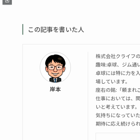
この記事を書いた人
株式会社クライフ
趣味:卓球、ジム通
卓球には特に力を入
場しています。
岸本
座右の銘:「頼まれ
仕事においては、
いと考えています
気持ちになってい
期待に応え続けら