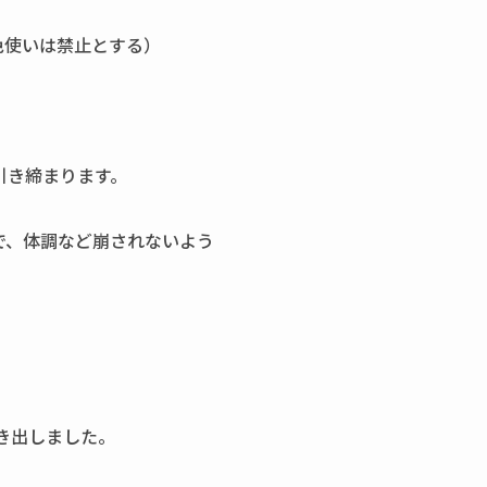
な色使いは禁止とする）
引き締まります。
で、体調など崩されないよう
き出しました。