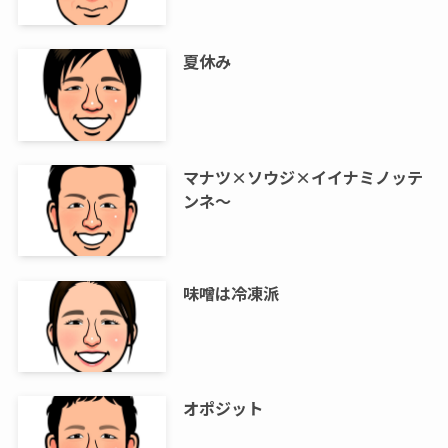
夏休み
マナツ×ソウジ×イイナミノッテ
ンネ～
味噌は冷凍派
オポジット