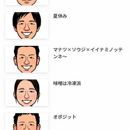
夏休み
マナツ×ソウジ×イイナミノッテ
ンネ～
味噌は冷凍派
オポジット