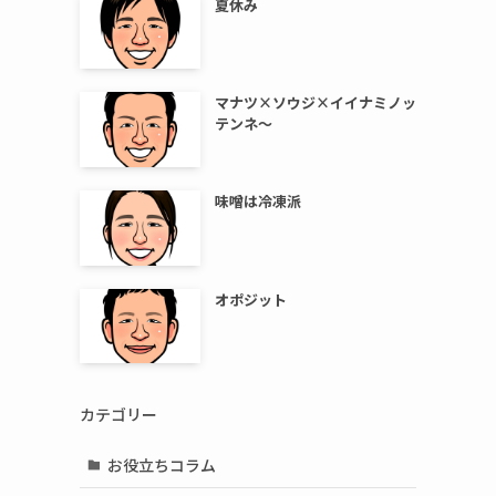
夏休み
マナツ×ソウジ×イイナミノッ
テンネ～
味噌は冷凍派
オポジット
カテゴリー
お役立ちコラム