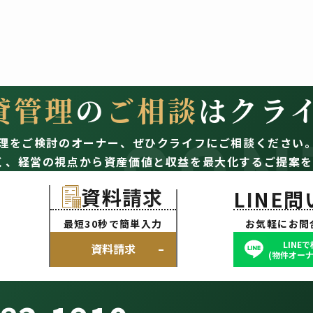
貸管理
の
ご相談
はクラ
CON
理をご検討のオーナー、
ぜひクライフにご相談ください
く、経営の視点から資産価値と収益を最大化するご提案を
資料請求
LINE
最短30秒で簡単入力
お気軽にお問
LINE
資料請求
(物件オーナ