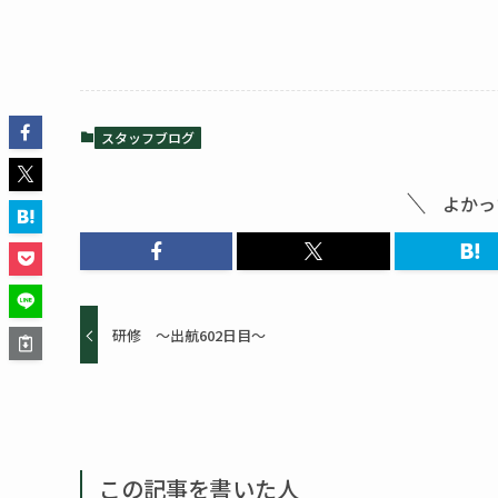
スタッフブログ
よかっ
研修 ～出航602日目～
この記事を書いた人