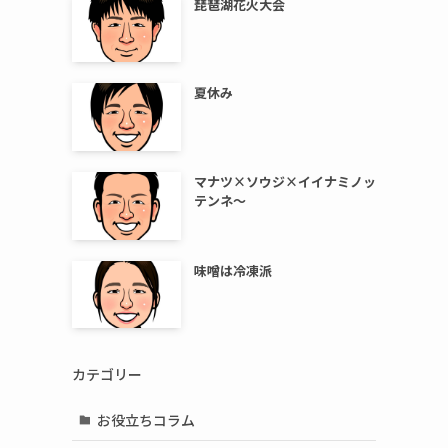
琵琶湖花火大会
夏休み
マナツ×ソウジ×イイナミノッ
テンネ～
味噌は冷凍派
カテゴリー
お役立ちコラム