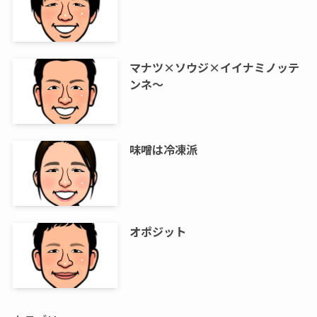
マナツ×ソウジ×イイナミノッテ
ンネ～
味噌は冷凍派
オポジット