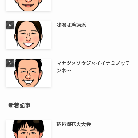
味噌は冷凍派
マナツ×ソウジ×イイナミノッテ
ンネ～
新着記事
琵琶湖花火大会