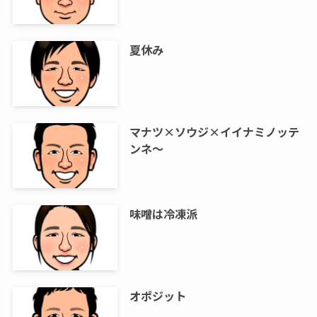
夏休み
マナツ×ソウジ×イイナミノッテ
ンネ～
味噌は冷凍派
オポジット