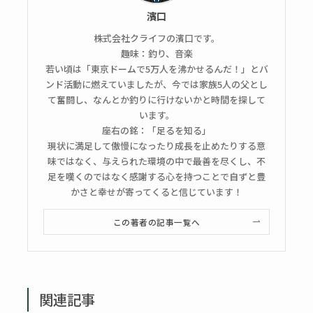
濱口
株式会社クライフの濱口です。
趣味：釣り、音楽
若い頃は「東京ドームで5万人を沸かせるんだ！」とバ
ンド活動に燃えていましたが、今では家族5人の父とし
て奮闘し、なんとか釣りに行けないかと時間を探して
います。
座右の銘：「足るを知る」
現状に満足して傲慢になったり成長を止めたりする意
味ではなく、与えられた環境の中で最善を尽くし、不
足を嘆くのではなく感謝する心を持つことで自ずと豊
かさと幸せが寄ってくると信じています！
この著者の記事一覧へ
関連記事