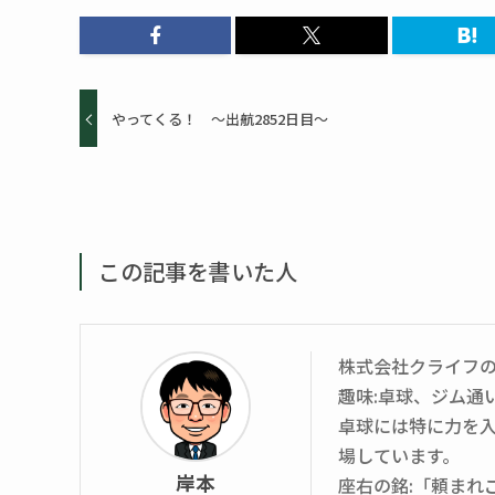
やってくる！ ～出航2852日目～
この記事を書いた人
株式会社クライフ
趣味:卓球、ジム通
卓球には特に力を入
場しています。
岸本
座右の銘:「頼まれ