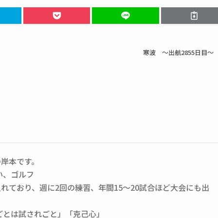
寒波 ～出航2855日目～
の岸本です。
い、ゴルフ
れており、週に2回の練習、年間15～20試合ほど大会にも出
ごとは試されごと」「克己心」