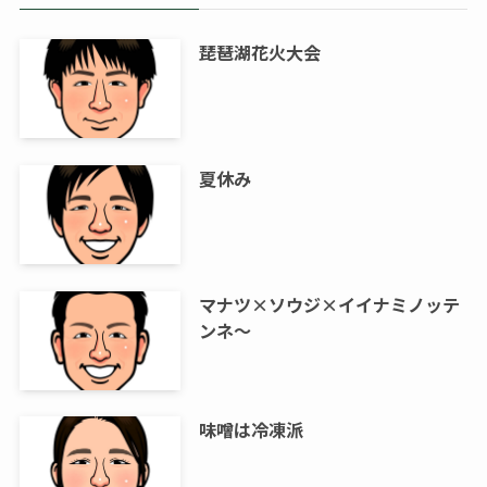
琵琶湖花火大会
夏休み
マナツ×ソウジ×イイナミノッテ
ンネ～
味噌は冷凍派