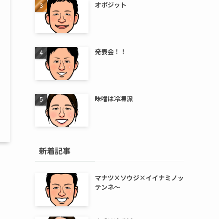
オポジット
発表会！！
味噌は冷凍派
新着記事
マナツ×ソウジ×イイナミノッ
テンネ～