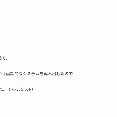
えて、
いう画期的なシステムを編み出したので
よ。（ふっふっふ）