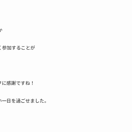
か
く参加することが
フに感謝ですね！
い一日を過ごせました。