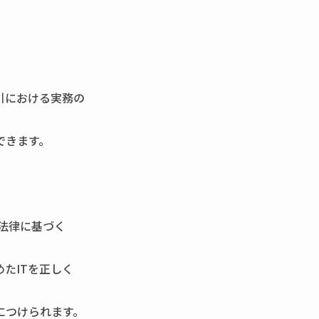
引における実務の
できます。
る法律に基づく
たITを正しく
につけられます。