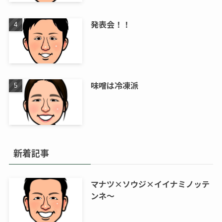
発表会！！
味噌は冷凍派
新着記事
マナツ×ソウジ×イイナミノッテ
ンネ～