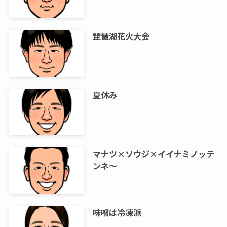
琵琶湖花火大会
夏休み
マナツ×ソウジ×イイナミノッテ
ンネ～
味噌は冷凍派