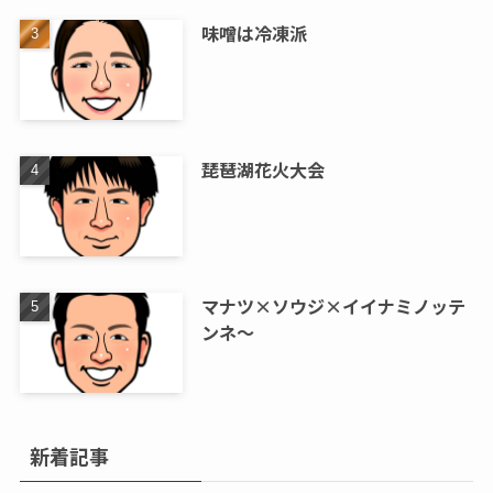
味噌は冷凍派
琵琶湖花火大会
マナツ×ソウジ×イイナミノッテ
ンネ～
新着記事