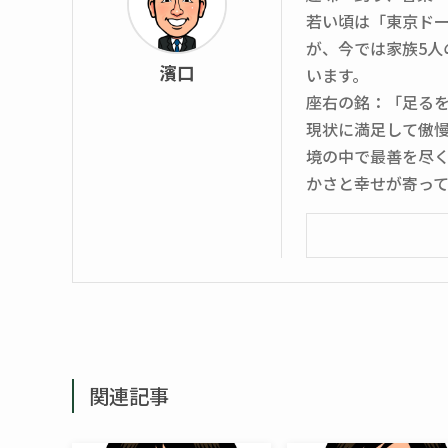
若い頃は「東京ド
が、今では家族5
濱口
います。
座右の銘：「足る
現状に満足して傲
境の中で最善を尽
かさと幸せが寄っ
関連記事