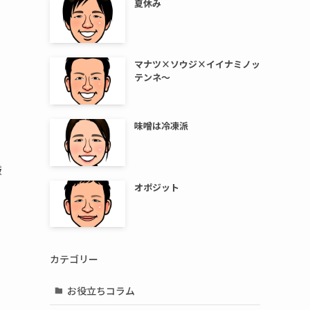
夏休み
マナツ×ソウジ×イイナミノッ
テンネ～
味噌は冷凍派
厳
オポジット
カテゴリー
お役立ちコラム