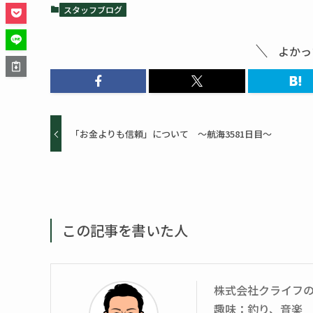
スタッフブログ
よかっ
「お金よりも信頼」について ～航海3581日目～
この記事を書いた人
株式会社クライフ
趣味：釣り、音楽