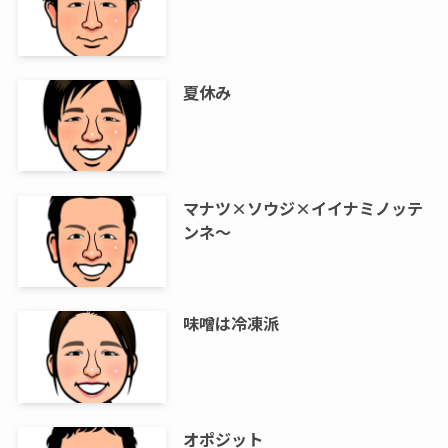
夏休み
マナツ×ソウジ×イイナミノッテ
ンネ～
味噌は冷凍派
オポジット