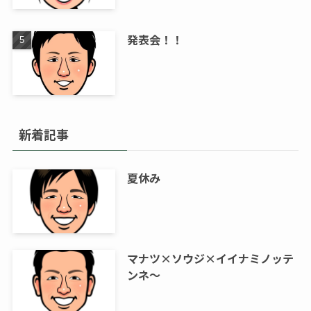
発表会！！
新着記事
夏休み
マナツ×ソウジ×イイナミノッテ
ンネ～